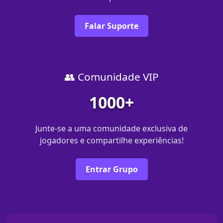
Falar Suporte
👥 Comunidade VIP
1000+
Junte-se a uma comunidade exclusiva de
jogadores e compartilhe experiências!
Entrar Grupo