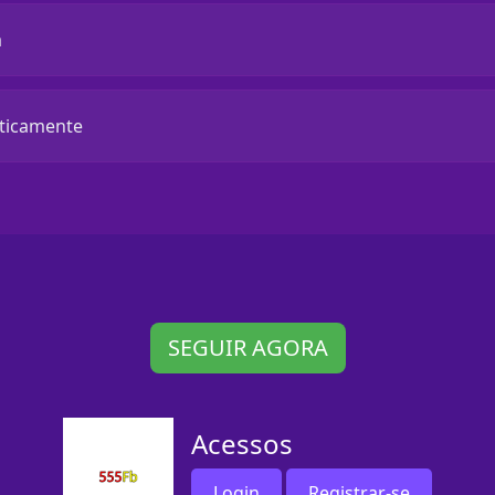
a
aticamente
SEGUIR AGORA
Acessos
Login
Registrar-se