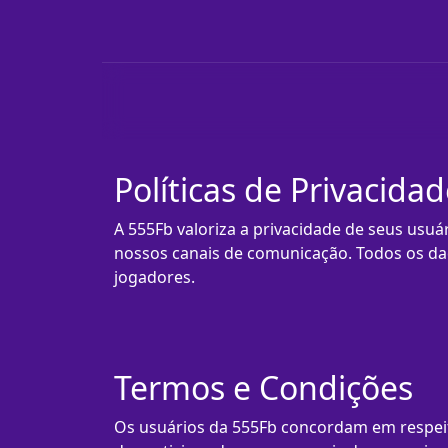
Políticas de Privacida
A 555Fb valoriza a privacidade de seus usu
nossos canais de comunicação. Todos os dad
jogadores.
Termos e Condições
Os usuários da 555Fb concordam em respeita