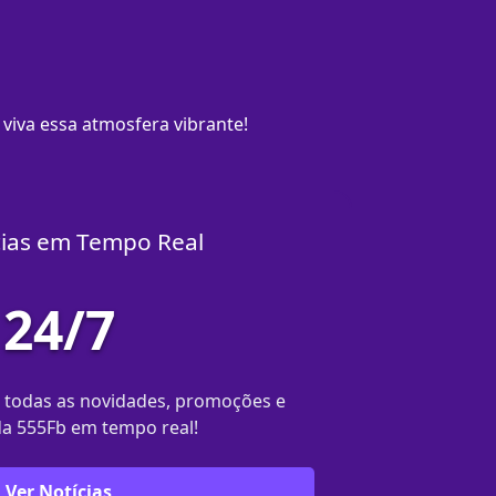
viva essa atmosfera vibrante!
cias em Tempo Real
24/7
e todas as novidades, promoções e
da 555Fb em tempo real!
Ver Notícias