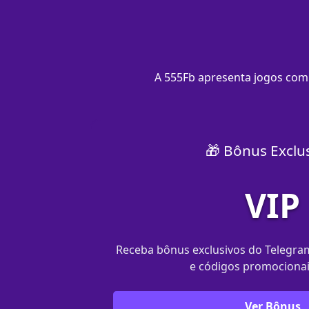
A 555Fb apresenta jogos com a
🎁 Bônus Exclu
VIP
Receba bônus exclusivos do Telegra
e códigos promocionai
Ver Bônus