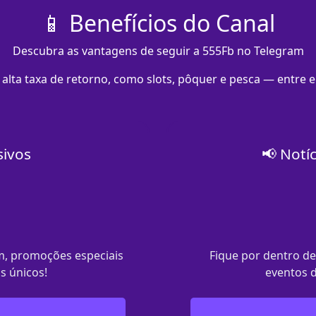
📱 Benefícios do Canal
Descubra as vantagens de seguir a 555Fb no Telegram
lta taxa de retorno, como slots, pôquer e pesca — entre e 
sivos
📢 Notí
m, promoções especiais
Fique por dentro d
s únicos!
eventos 