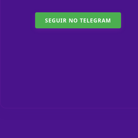
SEGUIR NO TELEGRAM