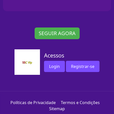
SEGUIR AGORA
Acessos
Login
Registrar-se
Políticas de Privacidade
Termos e Condições
Sitemap