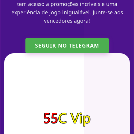
tem acesso a promoções incríveis e uma
experiência de jogo inigualável. Junte-se aos
vencedores agora!
SEGUIR NO TELEGRAM