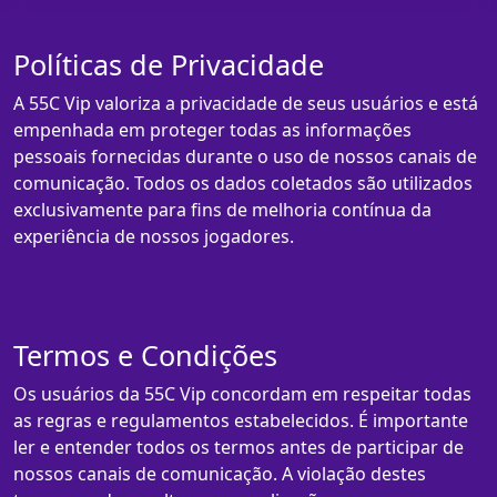
Políticas de Privacidade
A 55C Vip valoriza a privacidade de seus usuários e está
empenhada em proteger todas as informações
pessoais fornecidas durante o uso de nossos canais de
comunicação. Todos os dados coletados são utilizados
exclusivamente para fins de melhoria contínua da
experiência de nossos jogadores.
Termos e Condições
Os usuários da 55C Vip concordam em respeitar todas
as regras e regulamentos estabelecidos. É importante
ler e entender todos os termos antes de participar de
nossos canais de comunicação. A violação destes