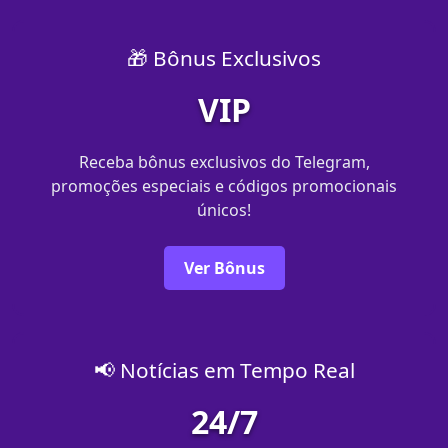
🎁 Bônus Exclusivos
VIP
Receba bônus exclusivos do Telegram,
promoções especiais e códigos promocionais
únicos!
Ver Bônus
📢 Notícias em Tempo Real
24/7