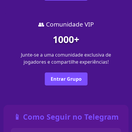
👥 Comunidade VIP
1000+
Junte-se a uma comunidade exclusiva de
jogadores e compartilhe experiências!
Entrar Grupo
📱 Como Seguir no Telegram