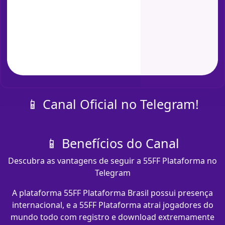
📱 Canal Oficial no Telegram!
📱 Benefícios do Canal
Descubra as vantagens de seguir a 55FF Plataforma no
Telegram
A plataforma 55FF Plataforma Brasil possui presença
internacional, e a 55FF Plataforma atrai jogadores do
mundo todo com registro e download extremamente