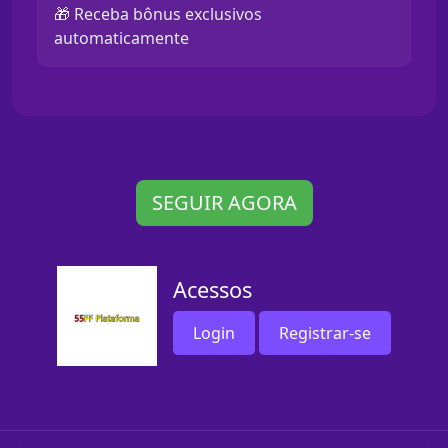
🎁 Receba bônus exclusivos
automaticamente
SEGUIR AGORA
Acessos
Login
Registrar-se