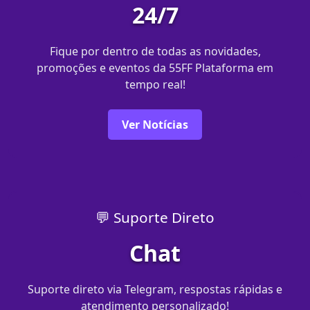
24/7
Fique por dentro de todas as novidades,
promoções e eventos da 55FF Plataforma em
tempo real!
Ver Notícias
💬 Suporte Direto
Chat
Suporte direto via Telegram, respostas rápidas e
atendimento personalizado!