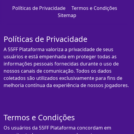
Políticas de Privacidade
Termos e Condições
Sitemap
Políticas de Privacidade
A 55FF Plataforma valoriza a privacidade de seus
usuários e está empenhada em proteger todas as
informações pessoais fornecidas durante o uso de
nossos canais de comunicação. Todos os dados
coletados são utilizados exclusivamente para fins de
melhoria contínua da experiência de nossos jogadores.
Termos e Condições
Os usuários da 55FF Plataforma concordam em