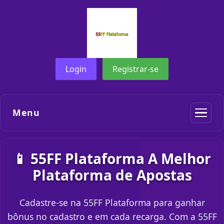
Login
Registrar-se
Menu
📱 55FF Plataforma A Melhor
Plataforma de Apostas
Cadastre-se na 55FF Plataforma para ganhar
bônus no cadastro e em cada recarga. Com a 55FF