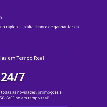
m
no rápido — a alta chance de ganhar faz da
cias em Tempo Real
24/7
e todas as novidades, promoções e
55G CaSSino em tempo real!