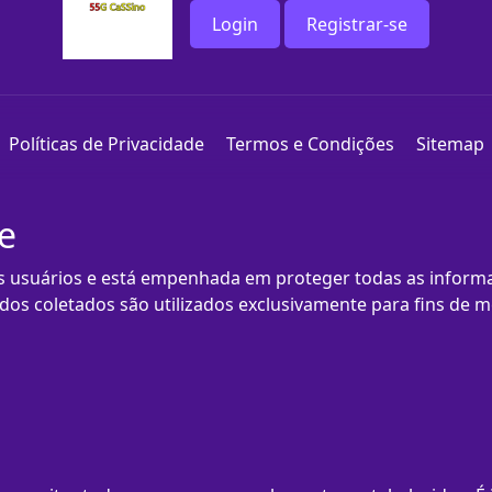
Login
Registrar-se
Políticas de Privacidade
Termos e Condições
Sitemap
de
us usuários e está empenhada em proteger todas as inform
os coletados são utilizados exclusivamente para fins de m