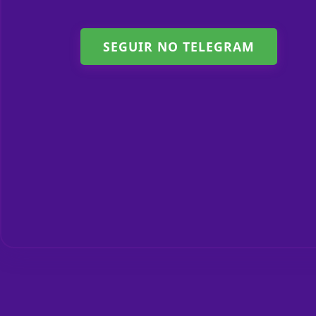
SEGUIR NO TELEGRAM