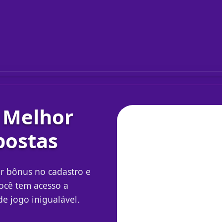
A Melhor
postas
r bônus no cadastro e
ocê tem acesso a
e jogo inigualável.