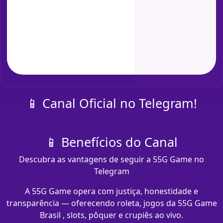
📱 Canal Oficial no Telegram!
📱 Benefícios do Canal
Descubra as vantagens de seguir a 55G Game no
Telegram
A 55G Game opera com justiça, honestidade e
transparência — oferecendo roleta, jogos da 55G Game
Brasil , slots, pôquer e crupiês ao vivo.