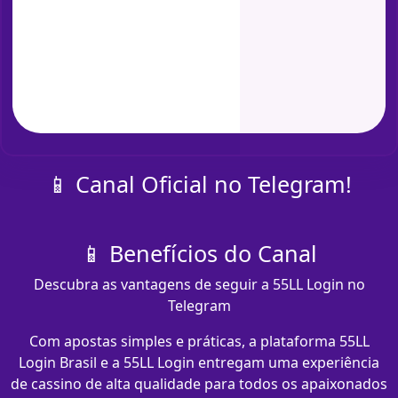
📱 Canal Oficial no Telegram!
📱 Benefícios do Canal
Descubra as vantagens de seguir a 55LL Login no
Telegram
Com apostas simples e práticas, a plataforma 55LL
Login Brasil e a 55LL Login entregam uma experiência
de cassino de alta qualidade para todos os apaixonados