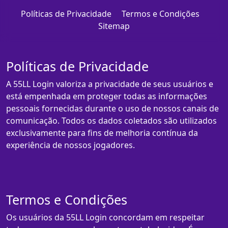
Políticas de Privacidade
Termos e Condições
Sitemap
Políticas de Privacidade
A 55LL Login valoriza a privacidade de seus usuários e
está empenhada em proteger todas as informações
pessoais fornecidas durante o uso de nossos canais de
comunicação. Todos os dados coletados são utilizados
exclusivamente para fins de melhoria contínua da
experiência de nossos jogadores.
Termos e Condições
Os usuários da 55LL Login concordam em respeitar