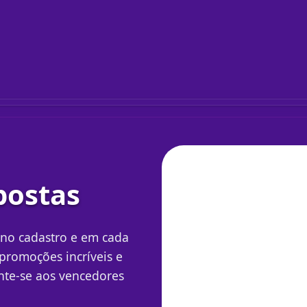
postas
no cadastro e em cada
promoções incríveis e
unte-se aos vencedores