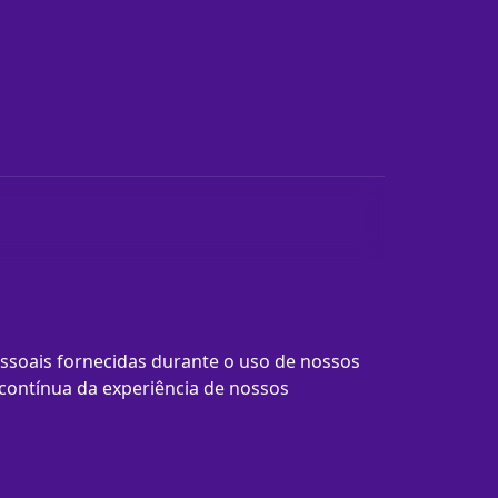
ssoais fornecidas durante o uso de nossos
 contínua da experiência de nossos