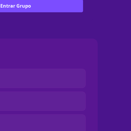
Entrar Grupo