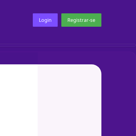
Login
Registrar-se