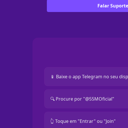
Falar Suport
📱 Baixe o app Telegram no seu disp
🔍 Procure por "@55MOficial"
👆 Toque em "Entrar" ou "Join"