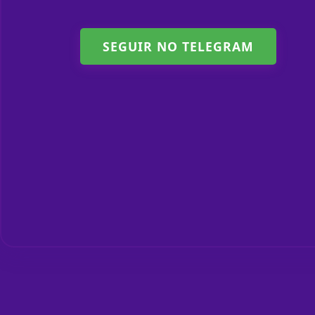
SEGUIR NO TELEGRAM