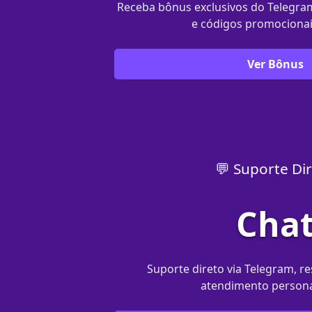
Receba bônus exclusivos do Telegra
e códigos promocionai
Ver Bônus
💬 Suporte Di
Cha
Suporte direto via Telegram, r
atendimento persona