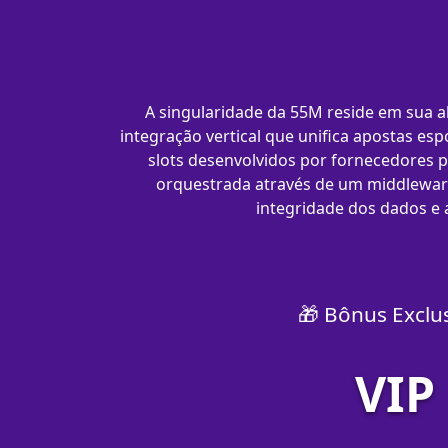
A singularidade da 55M reside em sua 
integração vertical que unifica apostas esp
slots desenvolvidos por fornecedores p
orquestrada através de um middleware
integridade dos dados e a
🎁 Bônus Exclu
VIP