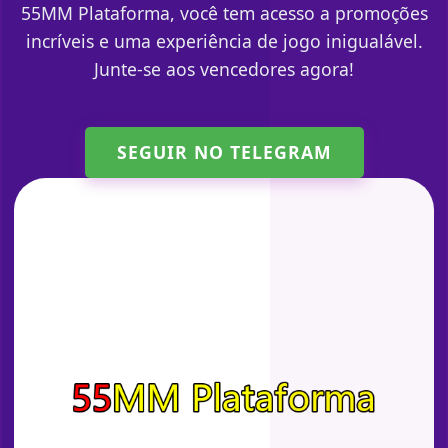
55MM Plataforma, você tem acesso a promoções
incríveis e uma experiência de jogo inigualável.
Junte-se aos vencedores agora!
SEGUIR NO TELEGRAM