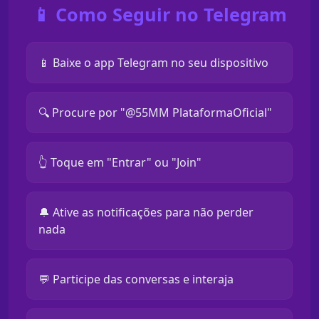
📱 Como Seguir no Telegram
📱 Baixe o app Telegram no seu dispositivo
🔍 Procure por "@55MM PlataformaOficial"
👆 Toque em "Entrar" ou "Join"
🔔 Ative as notificações para não perder
nada
💬 Participe das conversas e interaja