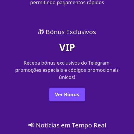
permitindo pagamentos rápidos
🎁 Bônus Exclusivos
VIP
Receba bônus exclusivos do Telegram,
promoções especiais e códigos promocionais
únicos!
Ver Bônus
📢 Notícias em Tempo Real