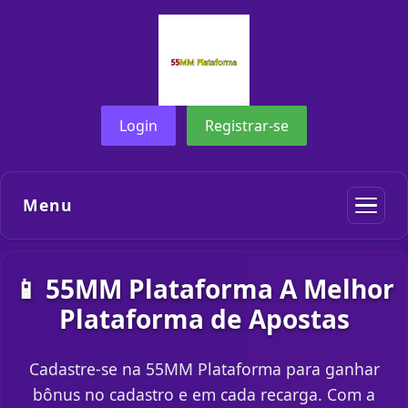
Login
Registrar-se
Menu
📱 55MM Plataforma A Melhor
Plataforma de Apostas
Cadastre-se na 55MM Plataforma para ganhar
bônus no cadastro e em cada recarga. Com a