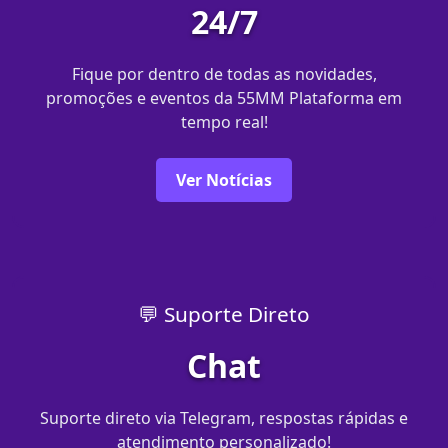
24/7
Fique por dentro de todas as novidades,
promoções e eventos da 55MM Plataforma em
tempo real!
Ver Notícias
💬 Suporte Direto
Chat
Suporte direto via Telegram, respostas rápidas e
atendimento personalizado!