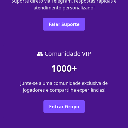
Suporte direto via Telegram, respostas rápidas e
atendimento personalizado!
Falar Suporte
👥 Comunidade VIP
1000+
Junte-se a uma comunidade exclusiva de
jogadores e compartilhe experiências!
Entrar Grupo