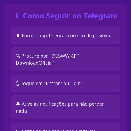
📱 Como Seguir no Telegram
📱 Baixe o app Telegram no seu dispositivo
🔍 Procure por "@55WW APP
DownloadOficial"
👆 Toque em "Entrar" ou "Join"
🔔 Ative as notificações para não perder
nada