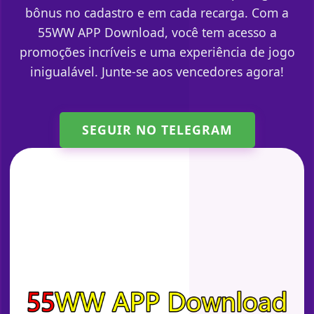
bônus no cadastro e em cada recarga. Com a
55WW APP Download, você tem acesso a
promoções incríveis e uma experiência de jogo
inigualável. Junte-se aos vencedores agora!
SEGUIR NO TELEGRAM