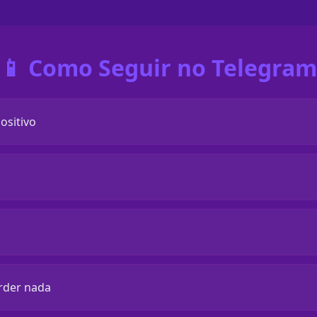
📱 Como Seguir no Telegram
ositivo
erder nada