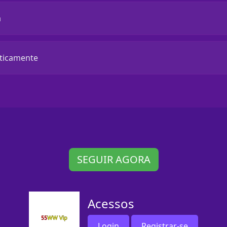
a
aticamente
SEGUIR AGORA
Acessos
Login
Registrar-se