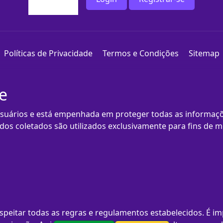
Políticas de Privacidade
Termos e Condições
Sitemap
de
 usuários e está empenhada em proteger todas as informaçõ
os coletados são utilizados exclusivamente para fins de m
eitar todas as regras e regulamentos estabelecidos. É im