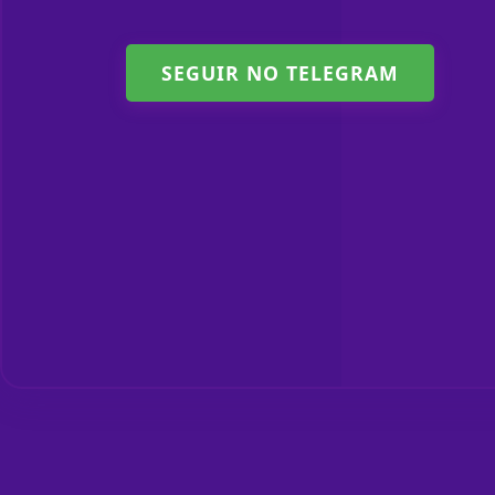
SEGUIR NO TELEGRAM