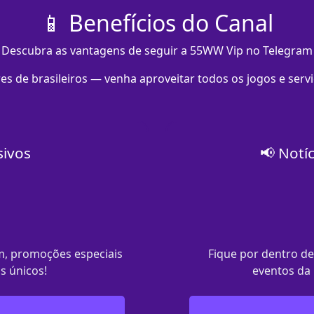
📱 Benefícios do Canal
Descubra as vantagens de seguir a 55WW Vip no Telegram
es de brasileiros — venha aproveitar todos os jogos e servi
sivos
📢 Notí
m, promoções especiais
Fique por dentro d
s únicos!
eventos da