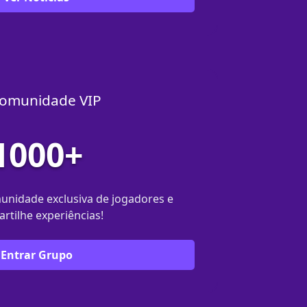
Comunidade VIP
1000+
unidade exclusiva de jogadores e
rtilhe experiências!
Entrar Grupo