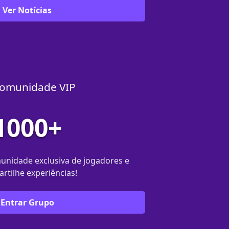
Ver Notícias
Comunidade VIP
1000+
unidade exclusiva de jogadores e
rtilhe experiências!
Entrar Grupo