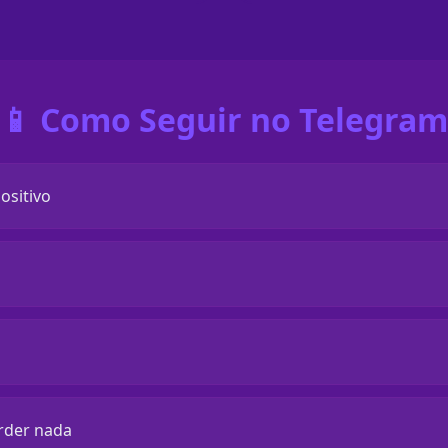
📱 Como Seguir no Telegram
ositivo
erder nada