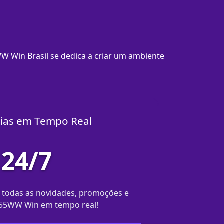
m
W Win Brasil se dedica a criar um ambiente
cias em Tempo Real
24/7
e todas as novidades, promoções e
 55WW Win em tempo real!