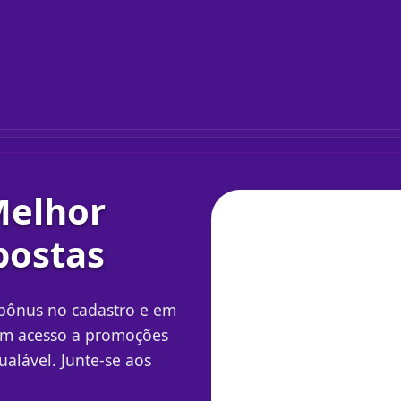
Melhor
postas
bônus no cadastro e em
em acesso a promoções
ualável. Junte-se aos