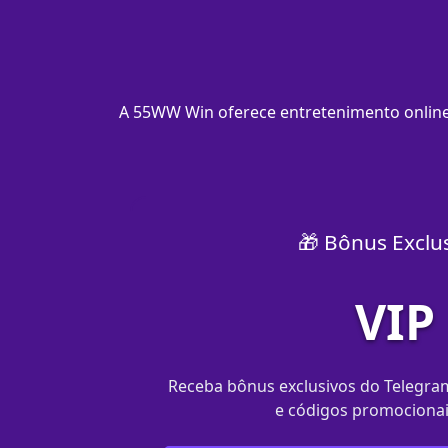
A 55WW Win oferece entretenimento online 
🎁 Bônus Exclu
VIP
Receba bônus exclusivos do Telegra
e códigos promocionai