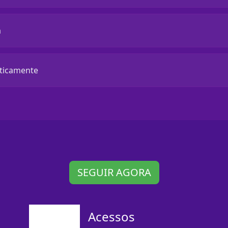
a
aticamente
SEGUIR AGORA
Acessos