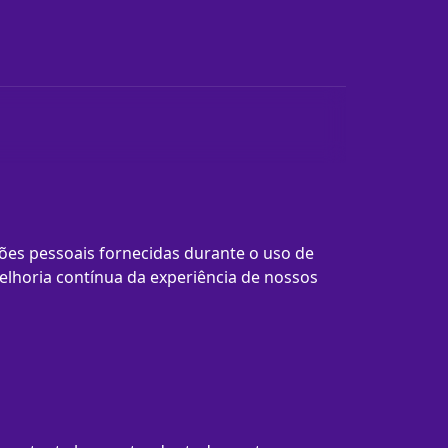
ões pessoais fornecidas durante o uso de
elhoria contínua da experiência de nossos