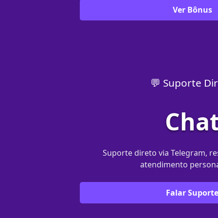
Ver Bônus
💬 Suporte Di
Cha
Suporte direto via Telegram, r
atendimento persona
Falar Suport