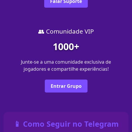
Falar Suporte
👥 Comunidade VIP
1000+
Junte-se a uma comunidade exclusiva de
jogadores e compartilhe experiências!
Entrar Grupo
📱 Como Seguir no Telegram