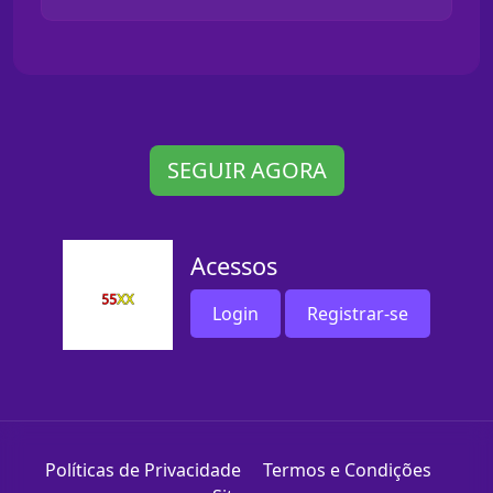
SEGUIR AGORA
Acessos
Login
Registrar-se
Políticas de Privacidade
Termos e Condições