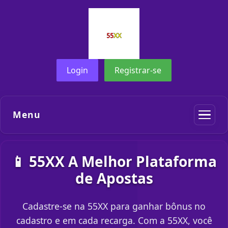
Login
Registrar-se
Menu
📱 55XX A Melhor Plataforma
de Apostas
Cadastre-se na 55XX para ganhar bônus no
cadastro e em cada recarga. Com a 55XX, você