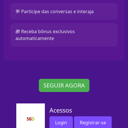
💬 Participe das conversas e interaja
🎁 Receba bônus exclusivos
automaticamente
SEGUIR AGORA
Acessos
Login
Registrar-se