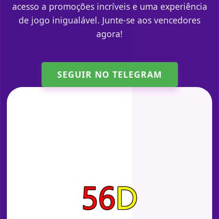
acesso a promoções incríveis e uma experiência
de jogo inigualável. Junte-se aos vencedores
agora!
SEGUIR NO TELEGRAM