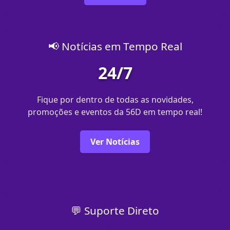
📢 Notícias em Tempo Real
24/7
Fique por dentro de todas as novidades,
promoções e eventos da 56D em tempo real!
Ver Notícias
💬 Suporte Direto