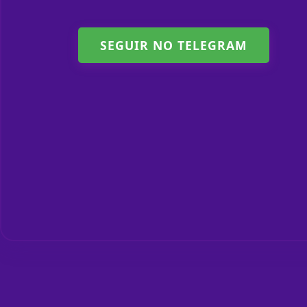
SEGUIR NO TELEGRAM