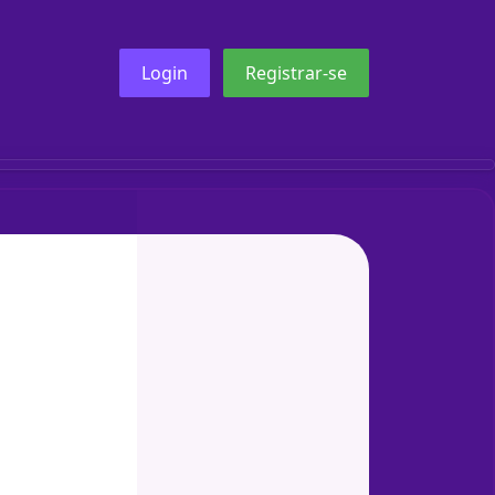
Login
Registrar-se