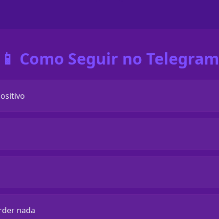
📱 Como Seguir no Telegram
ositivo
erder nada