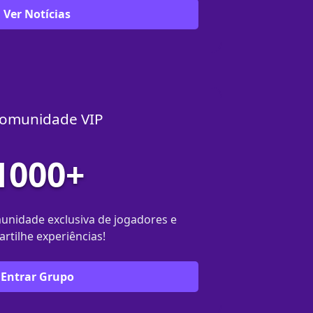
Ver Notícias
Comunidade VIP
1000+
unidade exclusiva de jogadores e
rtilhe experiências!
Entrar Grupo