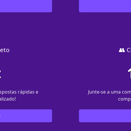
reto
👥 
t
espostas rápidas e
Junte-se a uma com
lizado!
compa
e