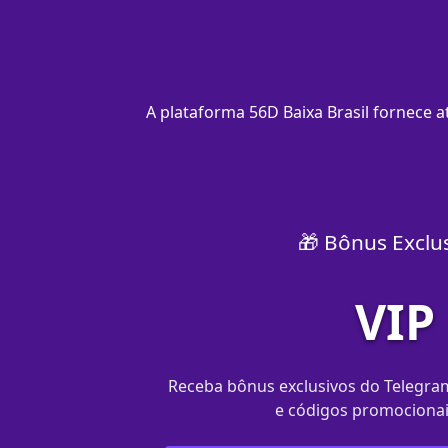
A plataforma 56D Baixa Brasil fornece 
🎁 Bônus Exclu
VIP
Receba bônus exclusivos do Telegra
e códigos promocionai