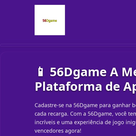
📱 56Dgame A M
Plataforma de A
Cadastre-se na 56Dgame para ganhar b
cada recarga. Com a 56Dgame, você te
incríveis e uma experiência de jogo inig
vencedores agora!