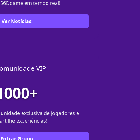
 56Dgame em tempo real!
Ver Notícias
Comunidade VIP
1000+
unidade exclusiva de jogadores e
rtilhe experiências!
Entrar Grupo