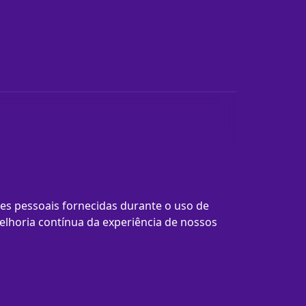
es pessoais fornecidas durante o uso de
elhoria contínua da experiência de nossos