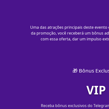
Uma das atrações principais deste evento e
da promoção, você receberá um bônus adic
com essa oferta, dar um impulso ext
🎁 Bônus Exclu
VIP
Receba bônus exclusivos do Telegra