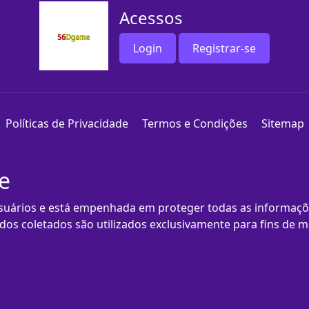
Acessos
Login
Registrar-se
Políticas de Privacidade
Termos e Condições
Sitemap
de
usuários e está empenhada em proteger todas as informaçõ
os coletados são utilizados exclusivamente para fins de m