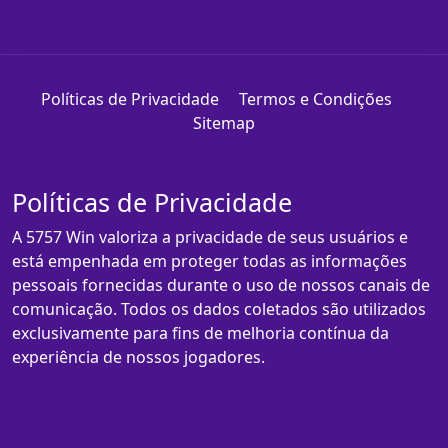
Políticas de Privacidade
Termos e Condições
Sitemap
Políticas de Privacidade
A 5757 Win valoriza a privacidade de seus usuários e
está empenhada em proteger todas as informações
pessoais fornecidas durante o uso de nossos canais de
comunicação. Todos os dados coletados são utilizados
exclusivamente para fins de melhoria contínua da
experiência de nossos jogadores.