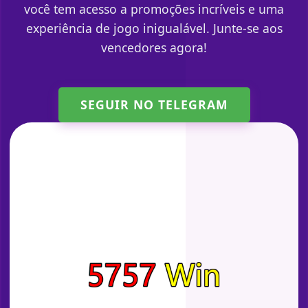
você tem acesso a promoções incríveis e uma
experiência de jogo inigualável. Junte-se aos
vencedores agora!
SEGUIR NO TELEGRAM