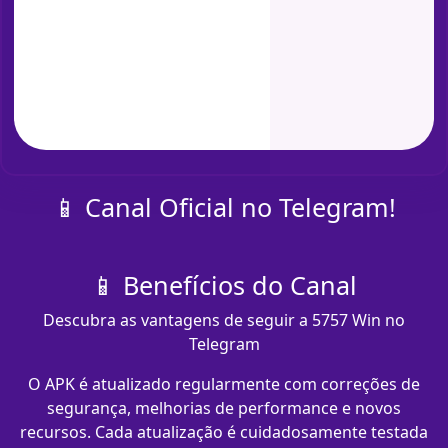
📱 Canal Oficial no Telegram!
📱 Benefícios do Canal
Descubra as vantagens de seguir a 5757 Win no
Telegram
O APK é atualizado regularmente com correções de
segurança, melhorias de performance e novos
recursos. Cada atualização é cuidadosamente testada