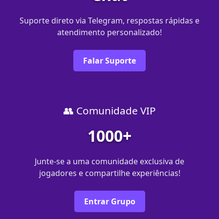
Suporte direto via Telegram, respostas rápidas e
atendimento personalizado!
Falar Suporte
👥 Comunidade VIP
1000+
Junte-se a uma comunidade exclusiva de
jogadores e compartilhe experiências!
Entrar Grupo