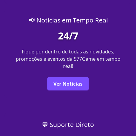
📢 Notícias em Tempo Real
24/7
Fique por dentro de todas as novidades,
promoções e eventos da 577Game em tempo
real!
Ver Notícias
💬 Suporte Direto