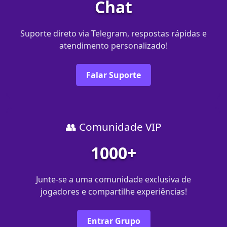
Chat
Suporte direto via Telegram, respostas rápidas e
atendimento personalizado!
Falar Suporte
👥 Comunidade VIP
1000+
Junte-se a uma comunidade exclusiva de
jogadores e compartilhe experiências!
Entrar Grupo