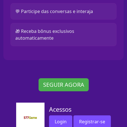
💬 Participe das conversas e interaja
🎁 Receba bônus exclusivos
automaticamente
SEGUIR AGORA
Acessos
Login
Registrar-se