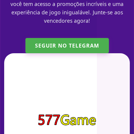
você tem acesso a promoções incríveis e uma
experiência de jogo inigualável. Junte-se aos
vencedores agora!
SEGUIR NO TELEGRAM