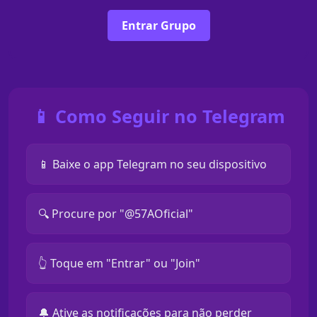
Entrar Grupo
📱 Como Seguir no Telegram
📱 Baixe o app Telegram no seu dispositivo
🔍 Procure por "@57AOficial"
👆 Toque em "Entrar" ou "Join"
🔔 Ative as notificações para não perder