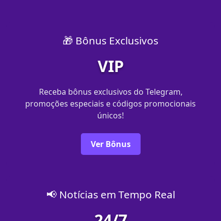
🎁 Bônus Exclusivos
VIP
Receba bônus exclusivos do Telegram,
promoções especiais e códigos promocionais
únicos!
Ver Bônus
📢 Notícias em Tempo Real
24/7