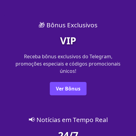
🎁 Bônus Exclusivos
VIP
Receba bônus exclusivos do Telegram,
promoções especiais e códigos promocionais
únicos!
Ver Bônus
📢 Notícias em Tempo Real
24/7