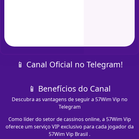
📱 Canal Oficial no Telegram!
📱 Benefícios do Canal
Descubra as vantagens de seguir a 57Wim Vip no
Telegram
Como líder do setor de cassinos online, a 57Wim Vip
oferece um serviço VIP exclusivo para cada jogador da
57Wim Vip Brasil .