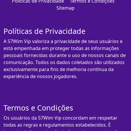
Políticas de Privacidade
Termos e Condições
Sitemap
Políticas de Privacidade
A 57Wim Vip valoriza a privacidade de seus usuários e
está empenhada em proteger todas as informações
pessoais fornecidas durante o uso de nossos canais de
comunicação. Todos os dados coletados são utilizados
exclusivamente para fins de melhoria contínua da
experiência de nossos jogadores.
Termos e Condições
Os usuários da 57Wim Vip concordam em respeitar
todas as regras e regulamentos estabelecidos. É