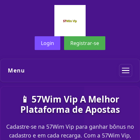
Login
Registrar-se
Menu
📱 57Wim Vip A Melhor
Plataforma de Apostas
Cadastre-se na 57Wim Vip para ganhar bônus no
cadastro e em cada recarga. Com a 57Wim Vip,