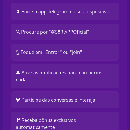
📱 Baixe o app Telegram no seu dispositivo
🔍 Procure por "@58R APPOficial"
👆 Toque em "Entrar" ou "Join"
🔔 Ative as notificações para não perder
nada
💬 Participe das conversas e interaja
🎁 Receba bônus exclusivos
automaticamente