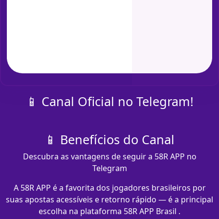
📱 Canal Oficial no Telegram!
📱 Benefícios do Canal
Descubra as vantagens de seguir a 58R APP no
Telegram
A 58R APP é a favorita dos jogadores brasileiros por
suas apostas acessíveis e retorno rápido — é a principal
escolha na plataforma 58R APP Brasil .