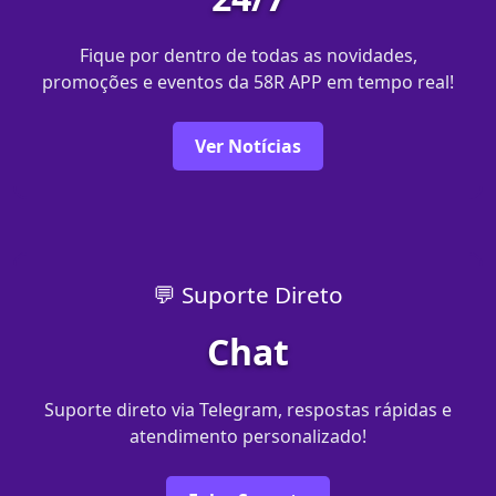
Fique por dentro de todas as novidades,
promoções e eventos da 58R APP em tempo real!
Ver Notícias
💬 Suporte Direto
Chat
Suporte direto via Telegram, respostas rápidas e
atendimento personalizado!