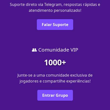
Suporte direto via Telegram, respostas rápidas e
atendimento personalizado!
Falar Suporte
👥 Comunidade VIP
1000+
Junte-se a uma comunidade exclusiva de
jogadores e compartilhe experiências!
Entrar Grupo