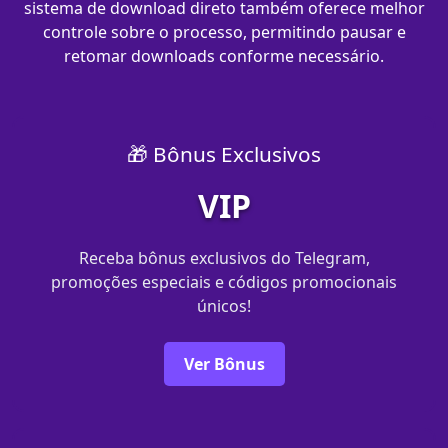
sistema de download direto também oferece melhor
controle sobre o processo, permitindo pausar e
retomar downloads conforme necessário.
🎁 Bônus Exclusivos
VIP
Receba bônus exclusivos do Telegram,
promoções especiais e códigos promocionais
únicos!
Ver Bônus