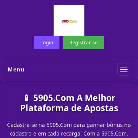
Login
Registrar-se
Menu
📱 5905.Com A Melhor
Plataforma de Apostas
Cadastre-se na 5905.Com para ganhar bônus no
cadastro e em cada recarga. Com a 5905.Com,