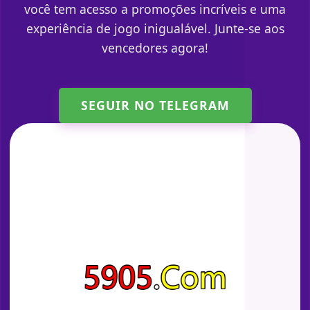
você tem acesso a promoções incríveis e uma
experiência de jogo inigualável. Junte-se aos
vencedores agora!
SEGUIR NO TELEGRAM