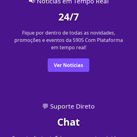
📢 Notícias em Tempo Real
24/7
Fique por dentro de todas as novidades,
promoções e eventos da 5905 Com Plataforma
em tempo real!
Ver Notícias
💬 Suporte Direto
Chat