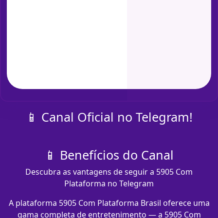
📱 Canal Oficial no Telegram!
📱 Benefícios do Canal
Descubra as vantagens de seguir a 5905 Com
Plataforma no Telegram
A plataforma 5905 Com Plataforma Brasil oferece uma
gama completa de entretenimento — a 5905 Com