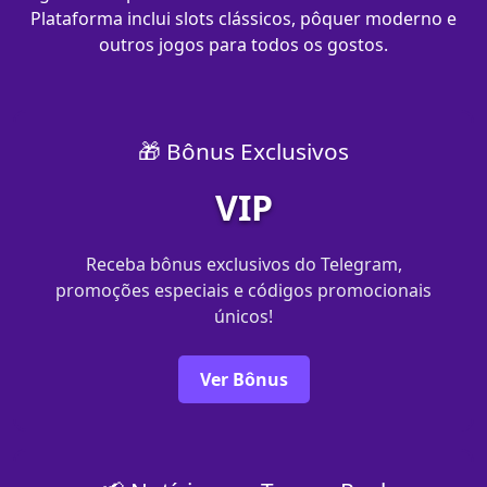
Plataforma inclui slots clássicos, pôquer moderno e
outros jogos para todos os gostos.
🎁 Bônus Exclusivos
VIP
Receba bônus exclusivos do Telegram,
promoções especiais e códigos promocionais
únicos!
Ver Bônus