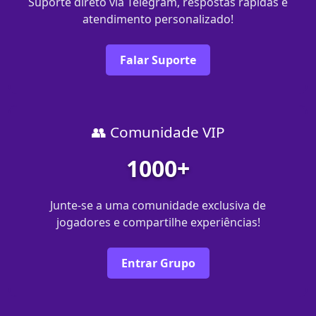
Suporte direto via Telegram, respostas rápidas e
atendimento personalizado!
Falar Suporte
👥 Comunidade VIP
1000+
Junte-se a uma comunidade exclusiva de
jogadores e compartilhe experiências!
Entrar Grupo