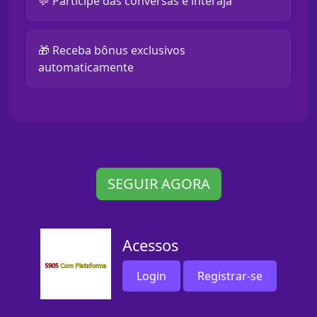
💬 Participe das conversas e interaja
🎁 Receba bônus exclusivos
automaticamente
SEGUIR AGORA
Acessos
Login
Registrar-se