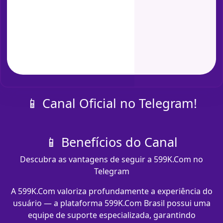
📱 Canal Oficial no Telegram!
📱 Benefícios do Canal
Descubra as vantagens de seguir a 599K.Com no
Telegram
A 599K.Com valoriza profundamente a experiência do
usuário — a plataforma 599K.Com Brasil possui uma
equipe de suporte especializada, garantindo