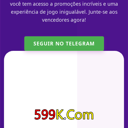
você tem acesso a promoções incríveis e uma
experiência de jogo inigualável. Junte-se aos
vencedores agora!
SEGUIR NO TELEGRAM