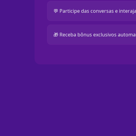
💬 Participe das conversas e interaj
🎁 Receba bônus exclusivos autom