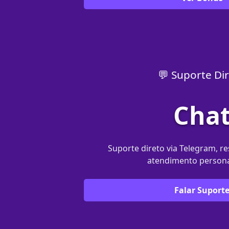
💬 Suporte Di
Cha
Suporte direto via Telegram, r
atendimento persona
Falar Suport