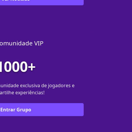
Comunidade VIP
1000+
unidade exclusiva de jogadores e
rtilhe experiências!
Entrar Grupo