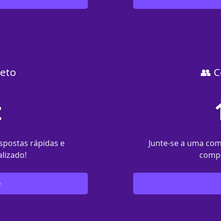
reto
👥 
t
espostas rápidas e
Junte-se a uma com
lizado!
compa
e