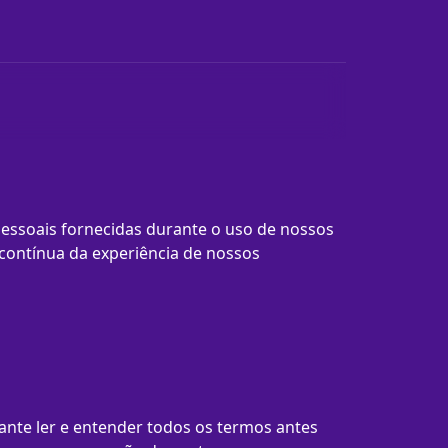
essoais fornecidas durante o uso de nossos
 contínua da experiência de nossos
nte ler e entender todos os termos antes