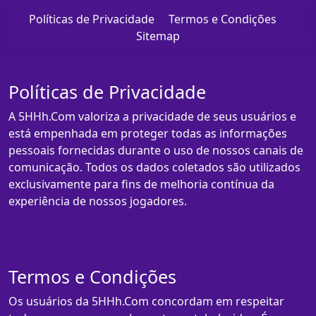
Políticas de Privacidade
Termos e Condições
Sitemap
Políticas de Privacidade
A 5HHh.Com valoriza a privacidade de seus usuários e
está empenhada em proteger todas as informações
pessoais fornecidas durante o uso de nossos canais de
comunicação. Todos os dados coletados são utilizados
exclusivamente para fins de melhoria contínua da
experiência de nossos jogadores.
Termos e Condições
Os usuários da 5HHh.Com concordam em respeitar