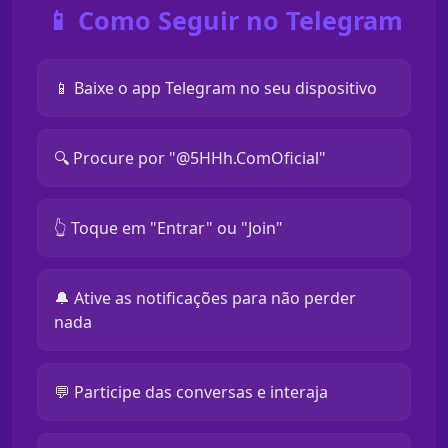
📱 Como Seguir no Telegram
📱 Baixe o app Telegram no seu dispositivo
🔍 Procure por "@5HHh.ComOficial"
👆 Toque em "Entrar" ou "Join"
🔔 Ative as notificações para não perder
nada
💬 Participe das conversas e interaja