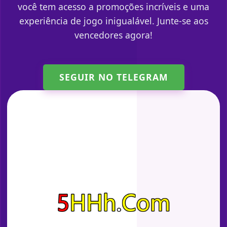
você tem acesso a promoções incríveis e uma
experiência de jogo inigualável. Junte-se aos
vencedores agora!
SEGUIR NO TELEGRAM