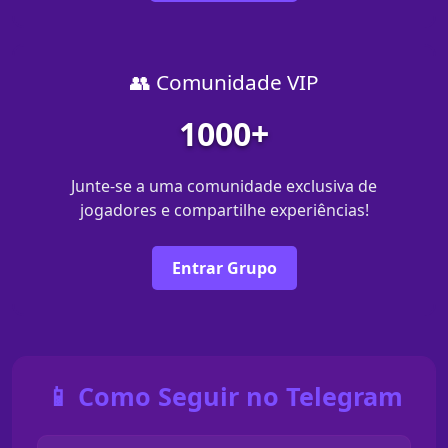
👥 Comunidade VIP
1000+
Junte-se a uma comunidade exclusiva de
jogadores e compartilhe experiências!
Entrar Grupo
📱 Como Seguir no Telegram