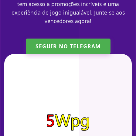
tem acesso a promoções incríveis e uma
experiência de jogo inigualável. Junte-se aos
vencedores agora!
SEGUIR NO TELEGRAM