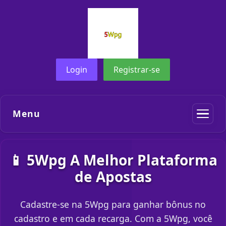
Login
Registrar-se
Menu
📱 5Wpg A Melhor Plataforma
de Apostas
Cadastre-se na 5Wpg para ganhar bônus no
cadastro e em cada recarga. Com a 5Wpg, você