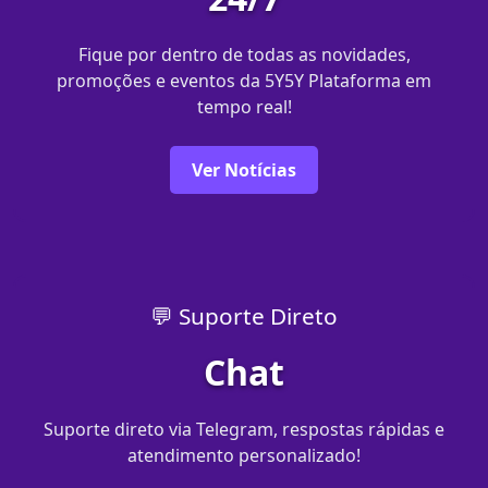
Fique por dentro de todas as novidades,
promoções e eventos da 5Y5Y Plataforma em
tempo real!
Ver Notícias
💬 Suporte Direto
Chat
Suporte direto via Telegram, respostas rápidas e
atendimento personalizado!