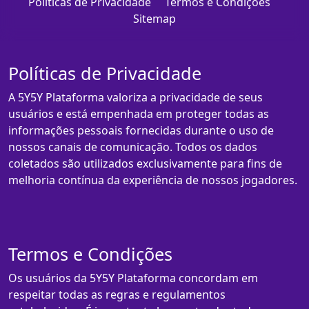
Políticas de Privacidade
Termos e Condições
Sitemap
Políticas de Privacidade
A 5Y5Y Plataforma valoriza a privacidade de seus
usuários e está empenhada em proteger todas as
informações pessoais fornecidas durante o uso de
nossos canais de comunicação. Todos os dados
coletados são utilizados exclusivamente para fins de
melhoria contínua da experiência de nossos jogadores.
Termos e Condições
Os usuários da 5Y5Y Plataforma concordam em
respeitar todas as regras e regulamentos