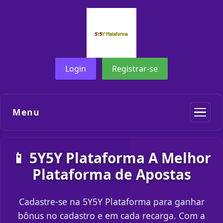
Login
Registrar-se
Menu
📱 5Y5Y Plataforma A Melhor
Plataforma de Apostas
Cadastre-se na 5Y5Y Plataforma para ganhar
bônus no cadastro e em cada recarga. Com a