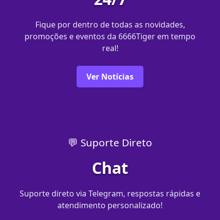
Fique por dentro de todas as novidades,
promoções e eventos da 6666Tiger em tempo
real!
Ver Notícias
💬 Suporte Direto
Chat
Suporte direto via Telegram, respostas rápidas e
atendimento personalizado!