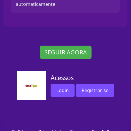
automaticamente
SEGUIR AGORA
Acessos
Login
Registrar-se