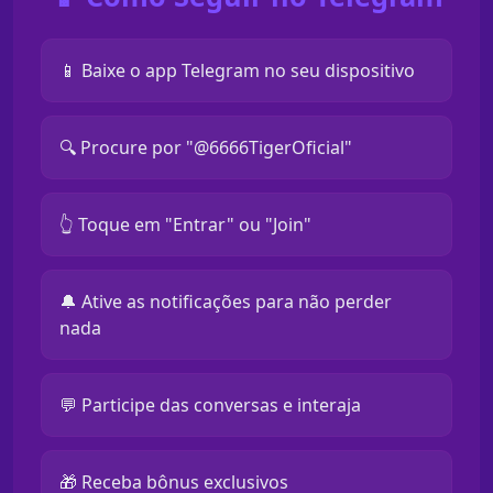
📱 Baixe o app Telegram no seu dispositivo
🔍 Procure por "@6666TigerOficial"
👆 Toque em "Entrar" ou "Join"
🔔 Ative as notificações para não perder
nada
💬 Participe das conversas e interaja
🎁 Receba bônus exclusivos