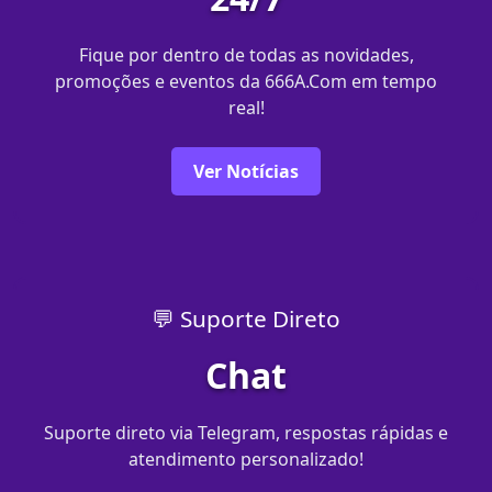
Fique por dentro de todas as novidades,
promoções e eventos da 666A.Com em tempo
real!
Ver Notícias
💬 Suporte Direto
Chat
Suporte direto via Telegram, respostas rápidas e
atendimento personalizado!