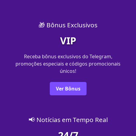
🎁 Bônus Exclusivos
VIP
Receba bônus exclusivos do Telegram,
promoções especiais e códigos promocionais
únicos!
Ver Bônus
📢 Notícias em Tempo Real
24/7