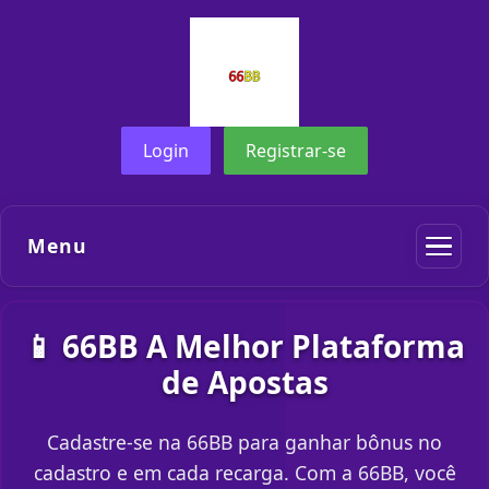
Login
Registrar-se
Menu
📱 66BB A Melhor Plataforma
de Apostas
Cadastre-se na 66BB para ganhar bônus no
cadastro e em cada recarga. Com a 66BB, você