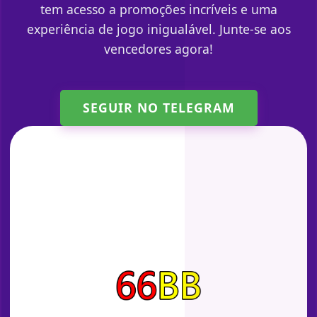
tem acesso a promoções incríveis e uma
experiência de jogo inigualável. Junte-se aos
vencedores agora!
SEGUIR NO TELEGRAM