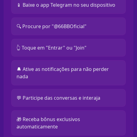
📱 Baixe o app Telegram no seu dispositivo
🔍 Procure por "@66BBOficial"
👆 Toque em "Entrar" ou "Join"
🔔 Ative as notificações para não perder
nada
💬 Participe das conversas e interaja
🎁 Receba bônus exclusivos
automaticamente