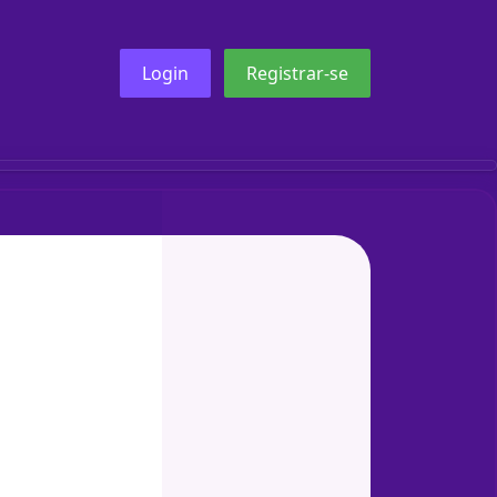
Login
Registrar-se