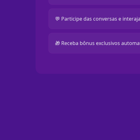
💬 Participe das conversas e interaj
🎁 Receba bônus exclusivos autom