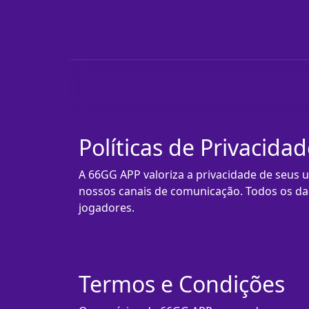
Políticas de Privacida
A 66GG APP valoriza a privacidade de seus
nossos canais de comunicação. Todos os dad
jogadores.
Termos e Condições