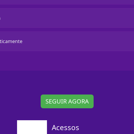
a
aticamente
SEGUIR AGORA
Acessos