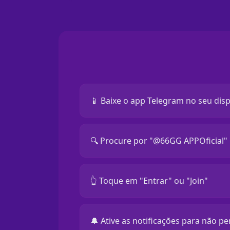
📱 Baixe o app Telegram no seu disp
🔍 Procure por "@66GG APPOficial"
👆 Toque em "Entrar" ou "Join"
🔔 Ative as notificações para não p