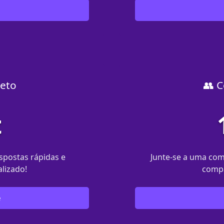
reto
👥 
t
espostas rápidas e
Junte-se a uma com
lizado!
compa
e