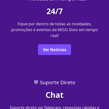
24/7
Fique por dentro de todas as novidades,
promoções e eventos da 66GG Slots em tempo
real!
Ver Notícias
💬 Suporte Direto
Chat
Suporte direto via Telegram, respostas rápidas e