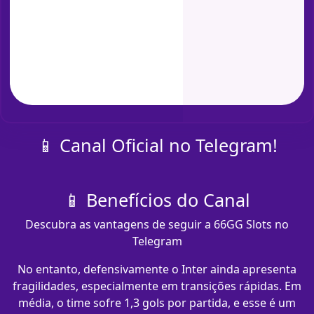
📱 Canal Oficial no Telegram!
📱 Benefícios do Canal
Descubra as vantagens de seguir a 66GG Slots no
Telegram
No entanto, defensivamente o Inter ainda apresenta
fragilidades, especialmente em transições rápidas. Em
média, o time sofre 1,3 gols por partida, e esse é um