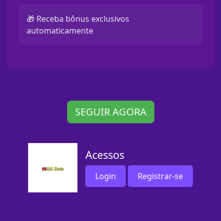
🎁 Receba bônus exclusivos
automaticamente
SEGUIR AGORA
Acessos
Login
Registrar-se