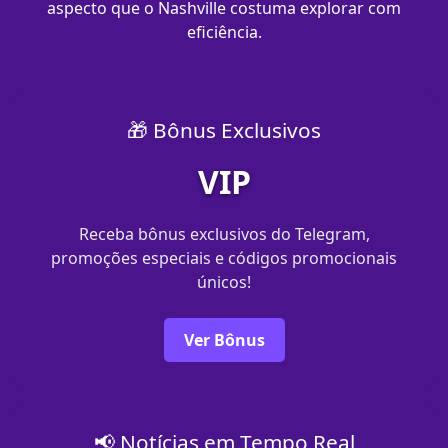
aspecto que o Nashville costuma explorar com
eficiência.
🎁 Bônus Exclusivos
VIP
Receba bônus exclusivos do Telegram,
promoções especiais e códigos promocionais
únicos!
Ver Bônus
📢 Notícias em Tempo Real