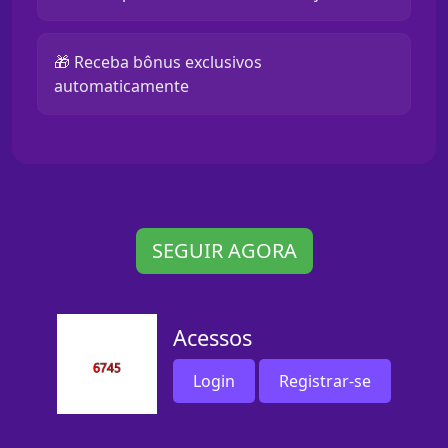
🎁 Receba bônus exclusivos
automaticamente
SEGUIR AGORA
Acessos
Login
Registrar-se