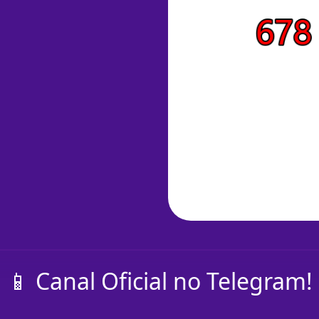
📱 Canal Oficial no Telegram!