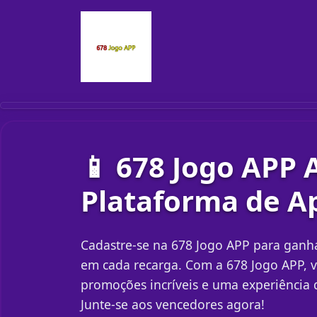
📱 678 Jogo APP 
Plataforma de A
Cadastre-se na 678 Jogo APP para ganh
em cada recarga. Com a 678 Jogo APP, 
promoções incríveis e uma experiência d
Junte-se aos vencedores agora!