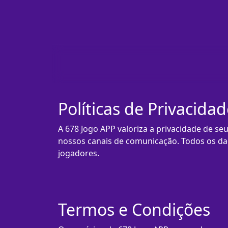
Políticas de Privacida
A 678 Jogo APP valoriza a privacidade de s
nossos canais de comunicação. Todos os dad
jogadores.
Termos e Condições