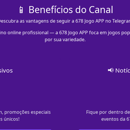
📱 Benefícios do Canal
escubra as vantagens de seguir a 678 Jogo APP no Telegr
sino online profissional — a 678 Jogo APP foca em jogos po
por sua variedade.
sivos
📢 Notí
m, promoções especiais
Fique por dentro d
s únicos!
eventos da 6