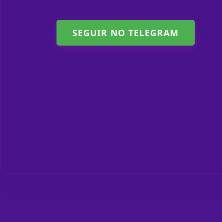
SEGUIR NO TELEGRAM