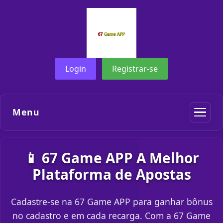
Login
Registrar-se
Menu
📱 67 Game APP A Melhor
Plataforma de Apostas
Cadastre-se na 67 Game APP para ganhar bônus
no cadastro e em cada recarga. Com a 67 Game