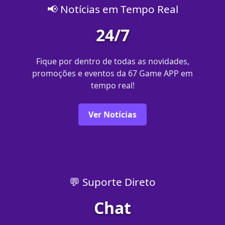
📢 Notícias em Tempo Real
24/7
Fique por dentro de todas as novidades,
promoções e eventos da 67 Game APP em
tempo real!
Ver Notícias
💬 Suporte Direto
Chat