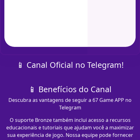
📱 Canal Oficial no Telegram!
📱 Benefícios do Canal
Descubra as vantagens de seguir a 67 Game APP no
Telegram
O suporte Bronze também inclui acesso a recursos
educacionais e tutoriais que ajudam você a maximizar
sua experiência de jogo. Nossa equipe pode fornecer