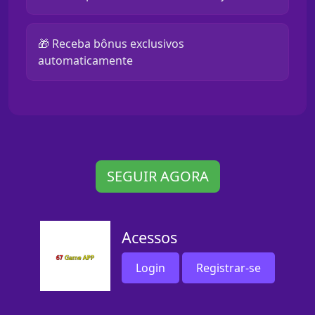
🎁 Receba bônus exclusivos
automaticamente
SEGUIR AGORA
Acessos
Login
Registrar-se