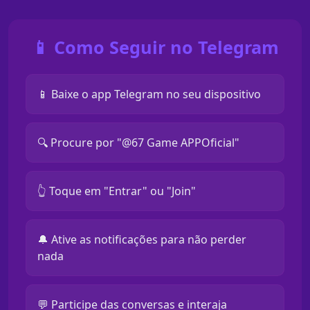
📱 Como Seguir no Telegram
📱 Baixe o app Telegram no seu dispositivo
🔍 Procure por "@67 Game APPOficial"
👆 Toque em "Entrar" ou "Join"
🔔 Ative as notificações para não perder
nada
💬 Participe das conversas e interaja