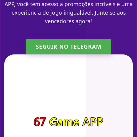
APP, você tem acesso a promoções incríveis e uma
experiência de jogo inigualável. Junte-se aos
vencedores agora!
SEGUIR NO TELEGRAM