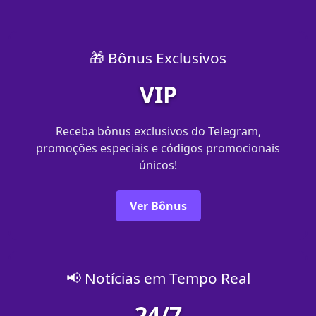
🎁 Bônus Exclusivos
VIP
Receba bônus exclusivos do Telegram,
promoções especiais e códigos promocionais
únicos!
Ver Bônus
📢 Notícias em Tempo Real
24/7