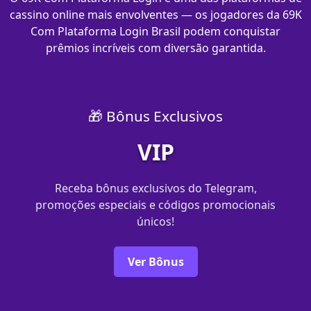
cassino online mais envolventes — os jogadores da 69K
Com Plataforma Login Brasil podem conquistar
prêmios incríveis com diversão garantida.
🎁 Bônus Exclusivos
VIP
Receba bônus exclusivos do Telegram,
promoções especiais e códigos promocionais
únicos!
Ver Bônus