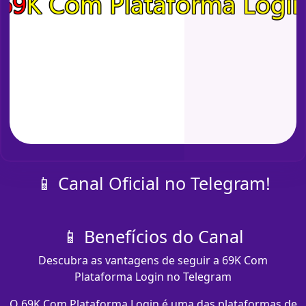
📱 Canal Oficial no Telegram!
📱 Benefícios do Canal
Descubra as vantagens de seguir a 69K Com
Plataforma Login no Telegram
O 69K Com Plataforma Login é uma das plataformas de