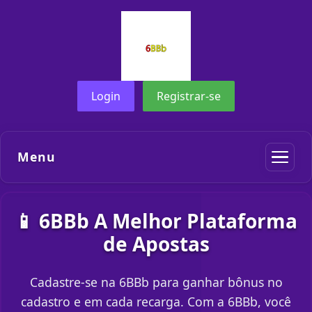
Login
Registrar-se
Menu
📱 6BBb A Melhor Plataforma
de Apostas
Cadastre-se na 6BBb para ganhar bônus no
cadastro e em cada recarga. Com a 6BBb, você