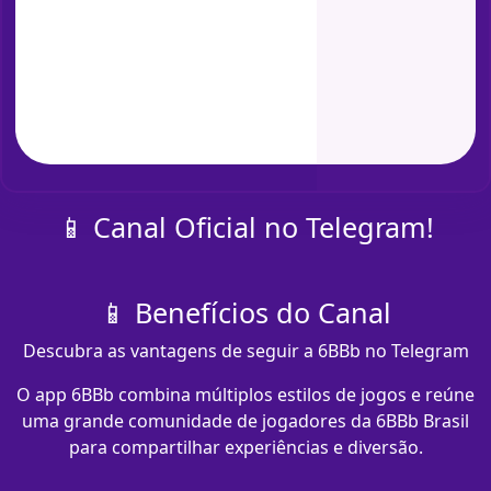
📱 Canal Oficial no Telegram!
📱 Benefícios do Canal
Descubra as vantagens de seguir a 6BBb no Telegram
O app 6BBb combina múltiplos estilos de jogos e reúne
uma grande comunidade de jogadores da 6BBb Brasil
para compartilhar experiências e diversão.