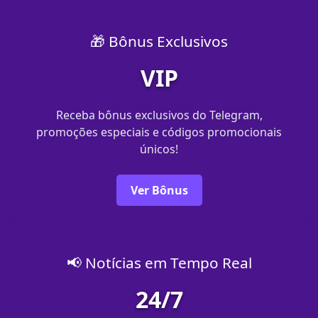
🎁 Bônus Exclusivos
VIP
Receba bônus exclusivos do Telegram,
promoções especiais e códigos promocionais
únicos!
Ver Bônus
📢 Notícias em Tempo Real
24/7