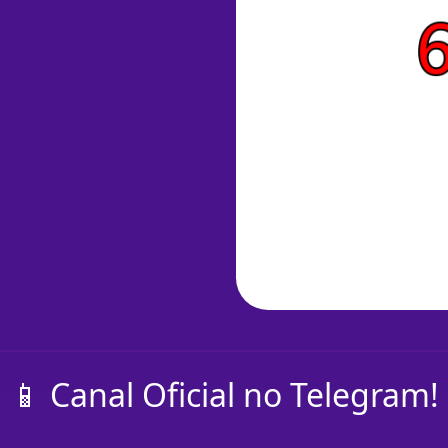
📱 Canal Oficial no Telegram!