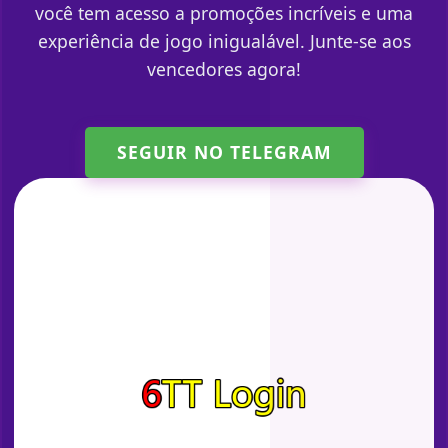
você tem acesso a promoções incríveis e uma
experiência de jogo inigualável. Junte-se aos
vencedores agora!
SEGUIR NO TELEGRAM