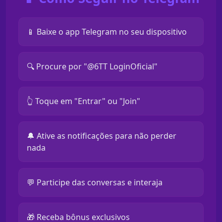
📱 Baixe o app Telegram no seu dispositivo
🔍 Procure por "@6TT LoginOficial"
👆 Toque em "Entrar" ou "Join"
🔔 Ative as notificações para não perder
nada
💬 Participe das conversas e interaja
🎁 Receba bônus exclusivos