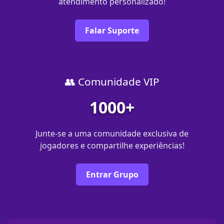
atendimento personalizado!
Falar Suporte
👥 Comunidade VIP
1000+
Junte-se a uma comunidade exclusiva de
jogadores e compartilhe experiências!
Entrar Grupo