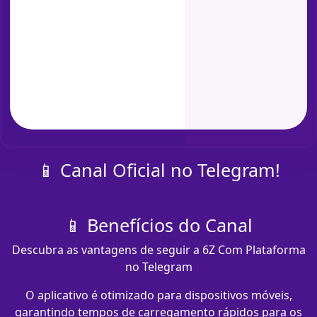
📱 Canal Oficial no Telegram!
📱 Benefícios do Canal
Descubra as vantagens de seguir a 6Z Com Plataforma
no Telegram
O aplicativo é otimizado para dispositivos móveis,
garantindo tempos de carregamento rápidos para os