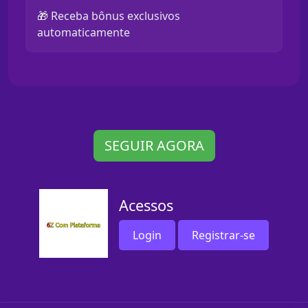
🎁 Receba bônus exclusivos
automaticamente
SEGUIR AGORA
Acessos
Login
Registrar-se