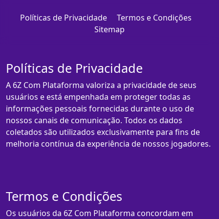
Políticas de Privacidade
Termos e Condições
Sitemap
Políticas de Privacidade
A 6Z Com Plataforma valoriza a privacidade de seus
usuários e está empenhada em proteger todas as
informações pessoais fornecidas durante o uso de
nossos canais de comunicação. Todos os dados
coletados são utilizados exclusivamente para fins de
melhoria contínua da experiência de nossos jogadores.
Termos e Condições
Os usuários da 6Z Com Plataforma concordam em