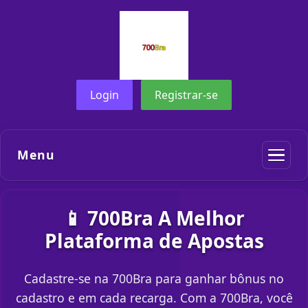
Login
Registrar-se
Menu
📱 700Bra A Melhor
Plataforma de Apostas
Cadastre-se na 700Bra para ganhar bônus no
cadastro e em cada recarga. Com a 700Bra, você