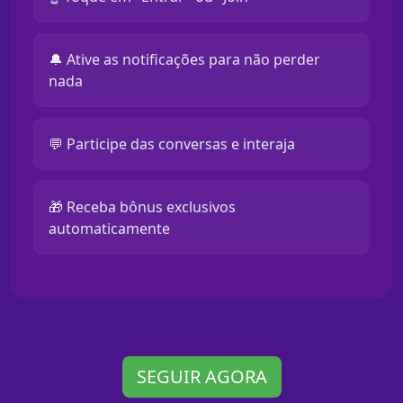
🔔 Ative as notificações para não perder
nada
💬 Participe das conversas e interaja
🎁 Receba bônus exclusivos
automaticamente
SEGUIR AGORA