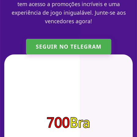
tem acesso a promoções incríveis e uma
experiência de jogo inigualável. Junte-se aos
vencedores agora!
SEGUIR NO TELEGRAM