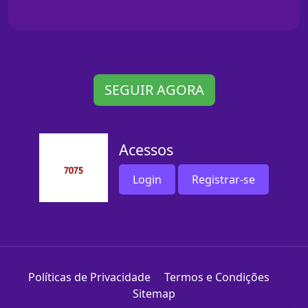
SEGUIR AGORA
Acessos
Login
Registrar-se
Políticas de Privacidade
Termos e Condições
Sitemap