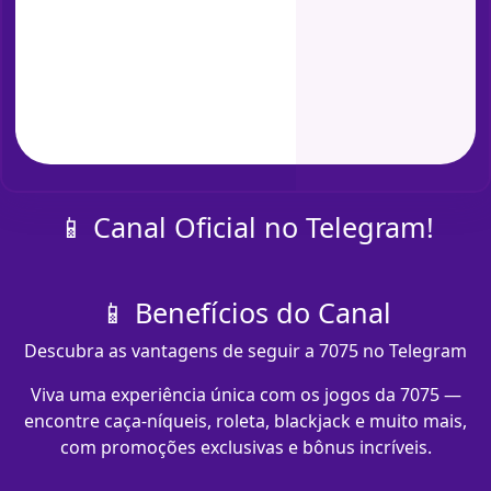
📱 Canal Oficial no Telegram!
📱 Benefícios do Canal
Descubra as vantagens de seguir a 7075 no Telegram
Viva uma experiência única com os jogos da 7075 —
encontre caça-níqueis, roleta, blackjack e muito mais,
com promoções exclusivas e bônus incríveis.