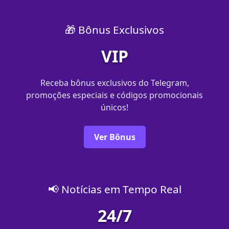
🎁 Bônus Exclusivos
VIP
Receba bônus exclusivos do Telegram,
promoções especiais e códigos promocionais
únicos!
Ver Bônus
📢 Notícias em Tempo Real
24/7