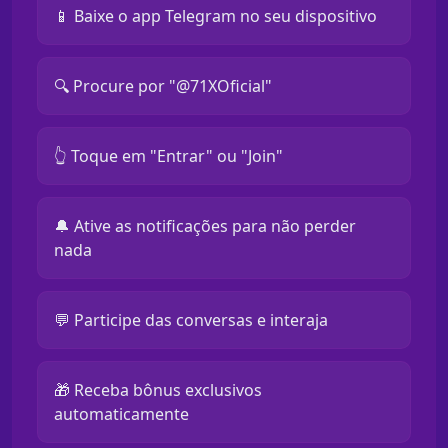
📱 Baixe o app Telegram no seu dispositivo
🔍 Procure por "@71XOficial"
👆 Toque em "Entrar" ou "Join"
🔔 Ative as notificações para não perder
nada
💬 Participe das conversas e interaja
🎁 Receba bônus exclusivos
automaticamente