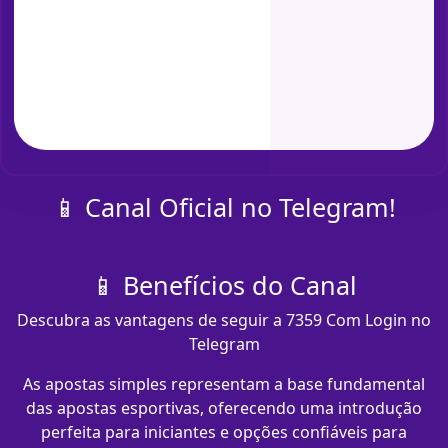
📱 Canal Oficial no Telegram!
📱 Benefícios do Canal
Descubra as vantagens de seguir a 7359 Com Login no
Telegram
As apostas simples representam a base fundamental
das apostas esportivas, oferecendo uma introdução
perfeita para iniciantes e opções confiáveis para