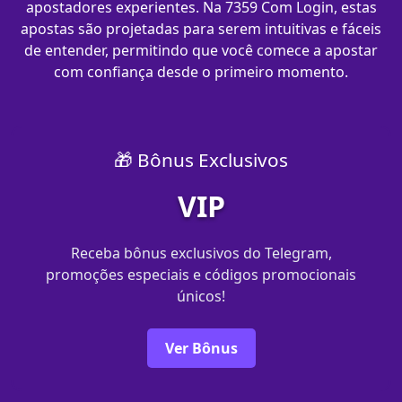
apostadores experientes. Na 7359 Com Login, estas
apostas são projetadas para serem intuitivas e fáceis
de entender, permitindo que você comece a apostar
com confiança desde o primeiro momento.
🎁 Bônus Exclusivos
VIP
Receba bônus exclusivos do Telegram,
promoções especiais e códigos promocionais
únicos!
Ver Bônus