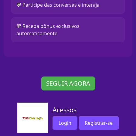
💬 Participe das conversas e interaja
🎁 Receba bônus exclusivos
automaticamente
SEGUIR AGORA
Acessos
Login
Registrar-se