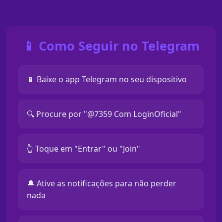
📱 Como Seguir no Telegram
📱 Baixe o app Telegram no seu dispositivo
🔍 Procure por "@7359 Com LoginOficial"
👆 Toque em "Entrar" ou "Join"
🔔 Ative as notificações para não perder
nada