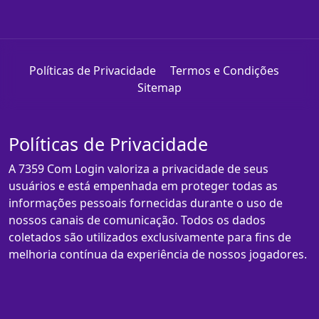
Políticas de Privacidade
Termos e Condições
Sitemap
Políticas de Privacidade
A 7359 Com Login valoriza a privacidade de seus
usuários e está empenhada em proteger todas as
informações pessoais fornecidas durante o uso de
nossos canais de comunicação. Todos os dados
coletados são utilizados exclusivamente para fins de
melhoria contínua da experiência de nossos jogadores.