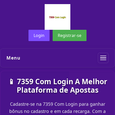
Login
Registrar-se
Menu
📱 7359 Com Login A Melhor
Plataforma de Apostas
Cadastre-se na 7359 Com Login para ganhar
bônus no cadastro e em cada recarga. Com a