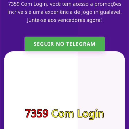
7359 Com Login, você tem acesso a promoções
incríveis e uma experiência de jogo inigualável.
Junte-se aos vencedores agora!
SEGUIR NO TELEGRAM