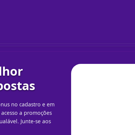
lhor
postas
ônus no cadastro e em
m acesso a promoções
ualável. Junte-se aos