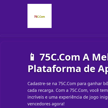
📱 75C.Com A Me
Plataforma de A
Cadastre-se na 75C.Com para ganhar b
cada recarga. Com a 75C.Com, você te
incríveis e uma experiência de jogo inig
vencedores agora!