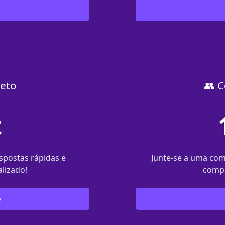
reto
👥 
t
espostas rápidas e
Junte-se a uma com
lizado!
compa
e