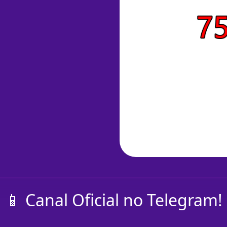
📱 Canal Oficial no Telegram!