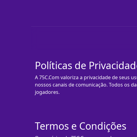
Políticas de Privacida
A 75C.Com valoriza a privacidade de seus u
nossos canais de comunicação. Todos os dad
jogadores.
Termos e Condições