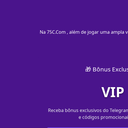
Na 75C.Com , além de jogar uma ampla va
🎁 Bônus Exclu
VIP
Receba bônus exclusivos do Telegra
e códigos promocionai