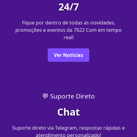
24/7
Fique por dentro de todas as novidades,
promoções e eventos da 7622 Com em tempo
real!
Ver Notícias
💬 Suporte Direto
Chat
Suporte direto via Telegram, respostas rápidas e
atendimento personalizado!