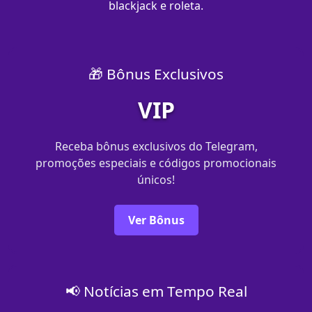
blackjack e roleta.
🎁 Bônus Exclusivos
VIP
Receba bônus exclusivos do Telegram,
promoções especiais e códigos promocionais
únicos!
Ver Bônus
📢 Notícias em Tempo Real