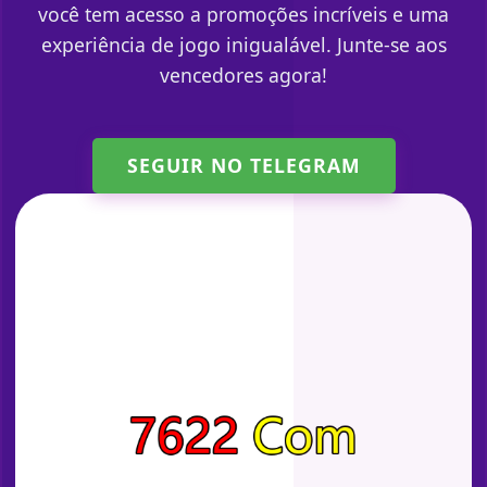
você tem acesso a promoções incríveis e uma
experiência de jogo inigualável. Junte-se aos
vencedores agora!
SEGUIR NO TELEGRAM