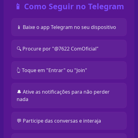
📱 Como Seguir no Telegram
📱 Baixe o app Telegram no seu dispositivo
🔍 Procure por "@7622 ComOficial"
👆 Toque em "Entrar" ou "Join"
🔔 Ative as notificações para não perder
nada
💬 Participe das conversas e interaja