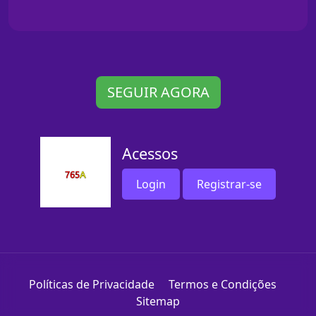
SEGUIR AGORA
Acessos
Login
Registrar-se
Políticas de Privacidade
Termos e Condições
Sitemap