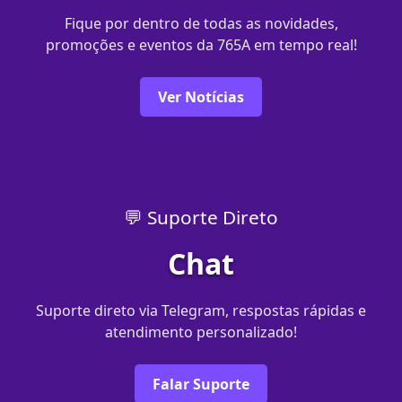
Fique por dentro de todas as novidades,
promoções e eventos da 765A em tempo real!
Ver Notícias
💬 Suporte Direto
Chat
Suporte direto via Telegram, respostas rápidas e
atendimento personalizado!
Falar Suporte