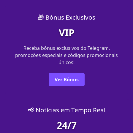
🎁 Bônus Exclusivos
VIP
Receba bônus exclusivos do Telegram,
promoções especiais e códigos promocionais
únicos!
Ver Bônus
📢 Notícias em Tempo Real
24/7