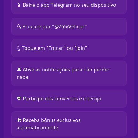
📱 Baixe o app Telegram no seu dispositivo
🔍 Procure por "@765AOficial"
👆 Toque em "Entrar" ou "Join"
🔔 Ative as notificações para não perder
nada
💬 Participe das conversas e interaja
🎁 Receba bônus exclusivos
automaticamente