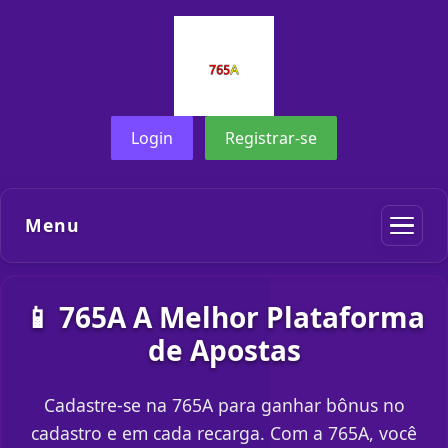
Login
Registrar-se
Menu
📱 765A A Melhor Plataforma
de Apostas
Cadastre-se na 765A para ganhar bônus no
cadastro e em cada recarga. Com a 765A, você